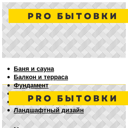
Баня и сауна
Балкон и терраса
Фундамент
Ворота и забор
Дизайн интерьера
Ландшафтный дизайн