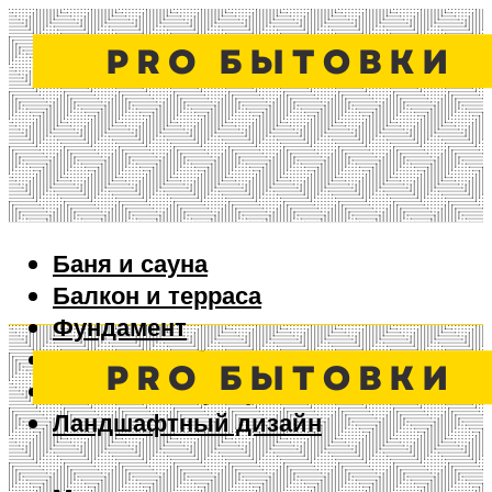
Баня и сауна
Балкон и терраса
Фундамент
Ворота и забор
Дизайн интерьера
Ландшафтный дизайн