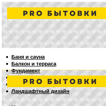
Баня и сауна
Балкон и терраса
Фундамент
Ворота и забор
Дизайн интерьера
Ландшафтный дизайн