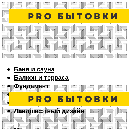
Баня и сауна
Балкон и терраса
Фундамент
Ворота и забор
Дизайн интерьера
Ландшафтный дизайн