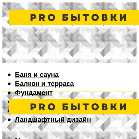
Баня и сауна
Балкон и терраса
Фундамент
Ворота и забор
Дизайн интерьера
Ландшафтный дизайн