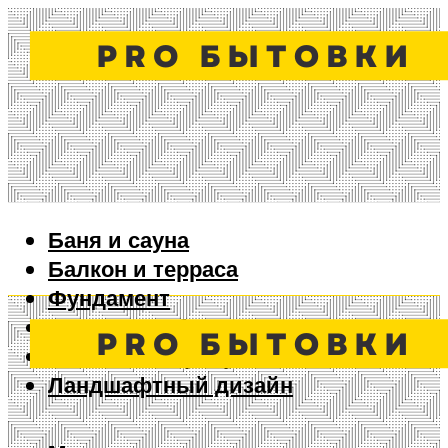
Баня и сауна
Балкон и терраса
Фундамент
Ворота и забор
Дизайн интерьера
Ландшафтный дизайн