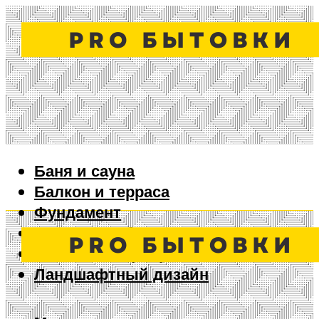
Баня и сауна
Балкон и терраса
Фундамент
Ворота и забор
Дизайн интерьера
Ландшафтный дизайн