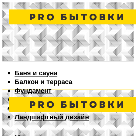
Баня и сауна
Балкон и терраса
Фундамент
Ворота и забор
Дизайн интерьера
Ландшафтный дизайн