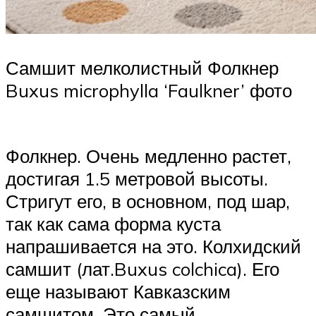
Самшит мелколистный Фолкнер
Buxus microphylla ‘Faulkner’ фото
Фолкнер. Очень медленно растет,
достигая 1.5 метровой высоты.
Стригут его, в основном, под шар,
так как сама форма куста
напрашивается на это. Колхидский
самшит (лат.Buxus colchica). Его
еще называют Кавказским
самшитом. Это самый