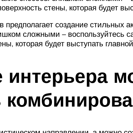
поверхность стены, которая будет в
 предполагает создание стильных акц
лишком сложными – воспользуйтесь с
ены, которая будет выступать главно
е интерьера м
ь комбиниров
истическом направлении, а можно с