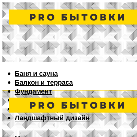
Баня и сауна
Балкон и терраса
Фундамент
Ворота и забор
Дизайн интерьера
Ландшафтный дизайн