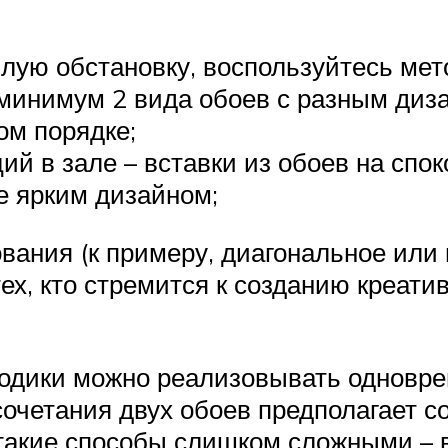
лую обстановку, воспользуйтесь мет
минимум 2 вида обоев с разным диз
ном порядке;
й в зале – вставки из обоев на спок
е ярким дизайном;
вания (к примеру, диагональное или
х, кто стремится к созданию креатив
тодики можно реализовывать одновре
очетания двух обоев предполагает с
е такие способы слишком сложными –