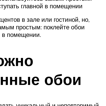
ыступать главной в помещении
ентов в зале или гостиной, но,
амым простым: поклейте обои
й в помещении.
ожно
анные обои
оздать уникальный и неповторимый