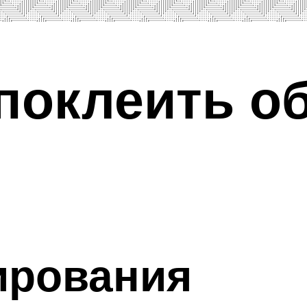
поклеить о
ирования