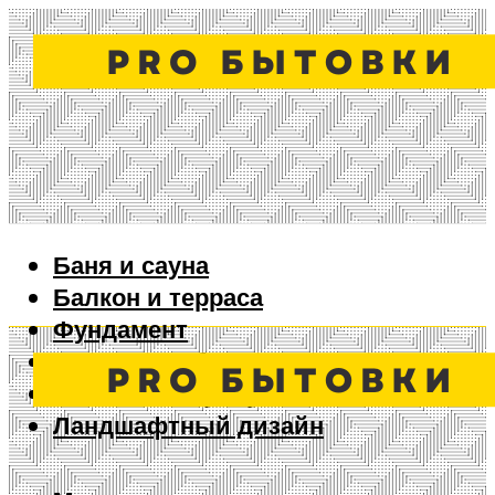
Баня и сауна
Балкон и терраса
Фундамент
Ворота и забор
Дизайн интерьера
Ландшафтный дизайн