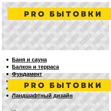
Баня и сауна
Балкон и терраса
Фундамент
Ворота и забор
Дизайн интерьера
Ландшафтный дизайн