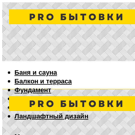
Баня и сауна
Балкон и терраса
Фундамент
Ворота и забор
Дизайн интерьера
Ландшафтный дизайн