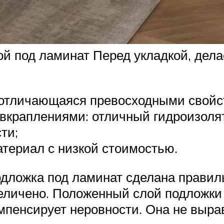
й под ламинат Перед укладкой, дела
о отличающаяся превосходными свойс
вкраплениями: отличный гидроизоля
ти;
териал с низкой стоимостью.
дложка под ламинат сделана правиль
еличено. Положенный слой подложки
мпенсирует неровности. Она не выра