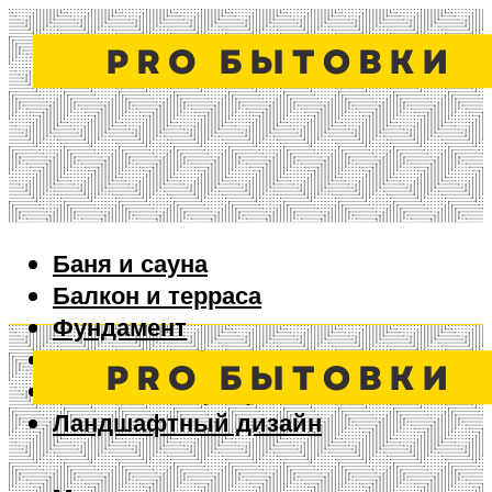
Баня и сауна
Балкон и терраса
Фундамент
Ворота и забор
Дизайн интерьера
Ландшафтный дизайн