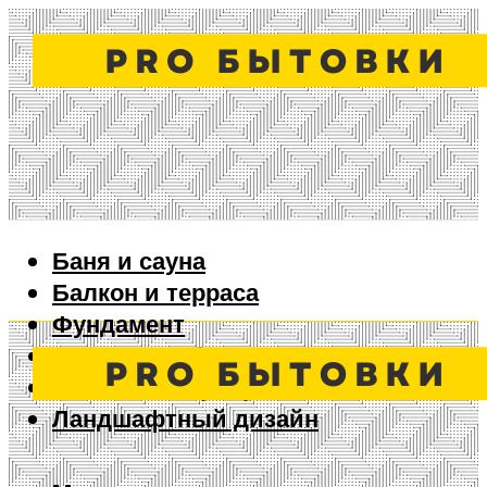
Баня и сауна
Балкон и терраса
Фундамент
Ворота и забор
Дизайн интерьера
Ландшафтный дизайн