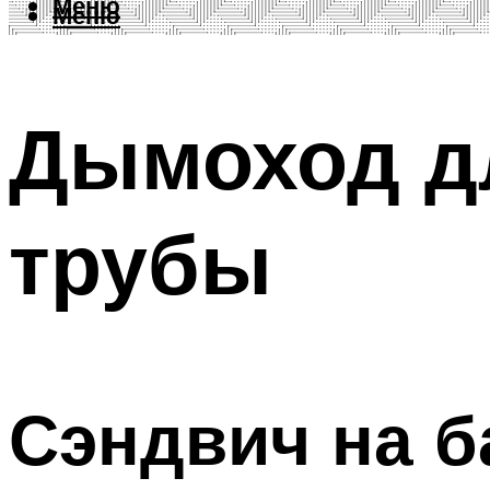
Меню
Меню
Дымоход дл
трубы
Сэндвич на б