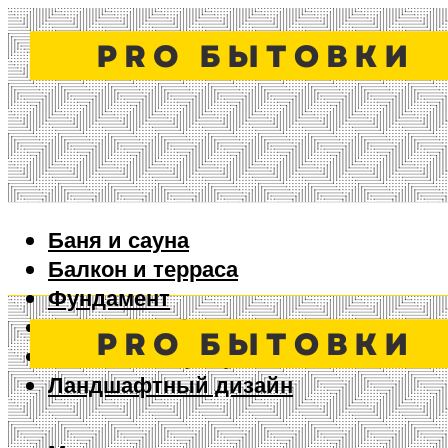
Баня и сауна
Балкон и терраса
Фундамент
Ворота и забор
Дизайн интерьера
Ландшафтный дизайн