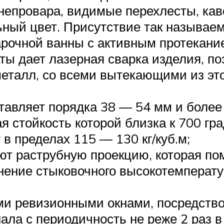
непровара, видимые перехлесты, кав
ный цвет. Присутствие так называем
арочной ванны с активным протекани
ты дает лазерная сварка изделия, п
еталл, со всеми вытекающими из эт
тавляет порядка 38 — 54 мм и более
я стойкость которой близка к 700 гр
в пределах 115 — 130 кг/куб.м;
т раструбную проекцию, которая по
ение стыковочного высокотемператур
и ревизионными окнами, посредство
ала с периодичность не реже 2 раз в 