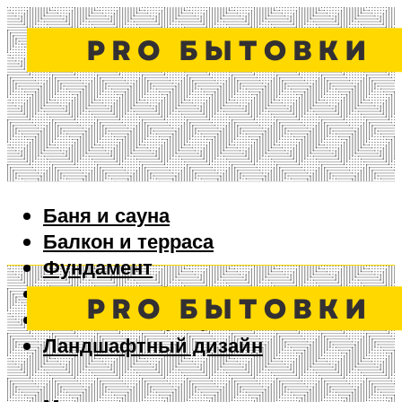
Баня и сауна
Балкон и терраса
Фундамент
Ворота и забор
Дизайн интерьера
Ландшафтный дизайн