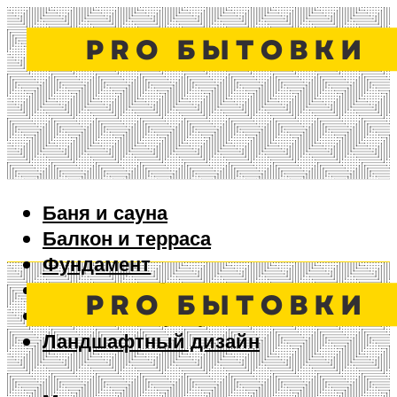
Баня и сауна
Балкон и терраса
Фундамент
Ворота и забор
Дизайн интерьера
Ландшафтный дизайн