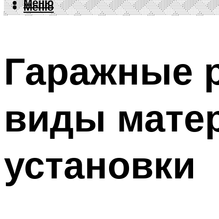
Меню
Меню
Гаражные 
виды мате
установки