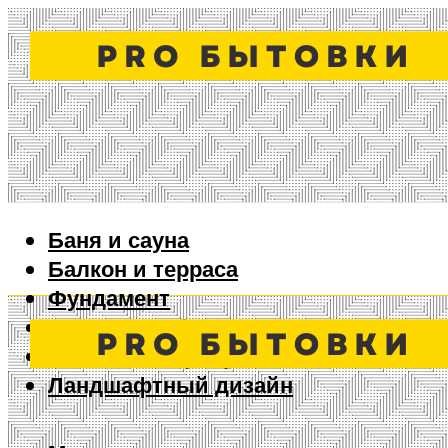
Баня и сауна
Балкон и терраса
Фундамент
Ворота и забор
Дизайн интерьера
Ландшафтный дизайн