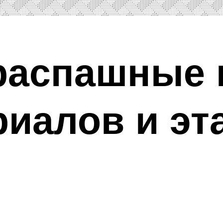
распашные 
риалов и эт