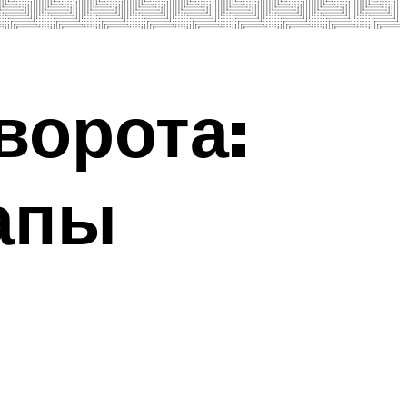
ворота:
апы