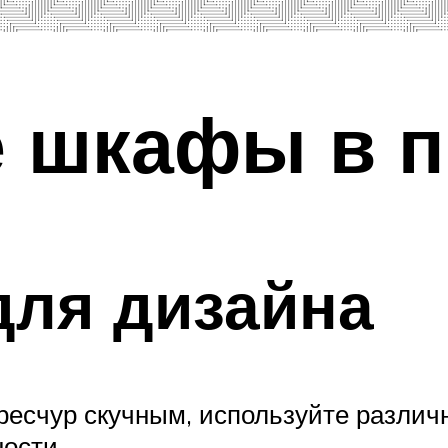
 шкафы в 
для дизайна
ересчур скучным, используйте разли
ости.