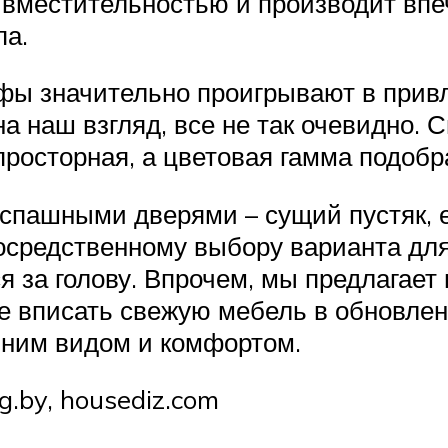
 вместительностью и производит вп
па.
ы значительно проигрывают в привле
на наш взгляд, все не так очевидно. 
 просторная, а цветовая гамма подоб
спашными дверями – сущий пустяк, ес
епосредственному выбору варианта дл
я за голову. Впрочем, мы предлагает 
ее вписать свежую мебель в обновле
ним видом и комфортом.
og.by, housediz.com