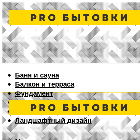
Баня и сауна
Балкон и терраса
Фундамент
Ворота и забор
Дизайн интерьера
Ландшафтный дизайн