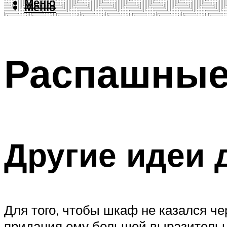
Меню
Меню
Распашные
Другие идеи 
Для того, чтобы шкаф не казался ч
придания ему большей выразительн