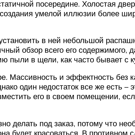
статичной посередине. Холостая две
 создания умелой иллюзии более широ
установить в ней небольшой распашн
ичный обзор всего его содержимого, д
ю пыли в щели, как часто бывает с к
е. Массивность и эффектность без к
нако один недостаток все же есть – 
азместить его в своем помещении, ес
о делать под заказ, потому что нео
на будет красоваться. В противном с