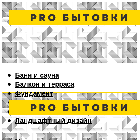
Баня и сауна
Балкон и терраса
Фундамент
Ворота и забор
Дизайн интерьера
Ландшафтный дизайн