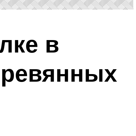
лке в
еревянных