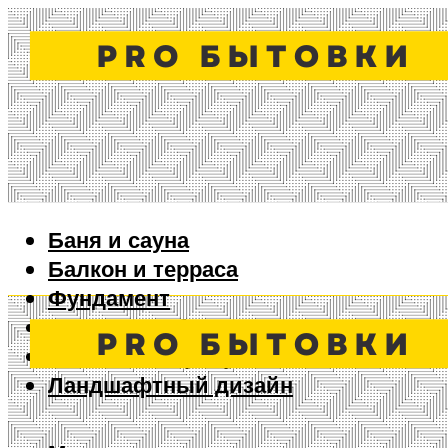
Баня и сауна
Балкон и терраса
Фундамент
Ворота и забор
Дизайн интерьера
Ландшафтный дизайн