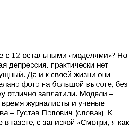
те с 12 остальными «моделями»? Но
ая депрессия, практически нет
ущный. Да и к своей жизни они
елано фото на большой высоте, без
мку отлично заплатили. Модели –
я время журналисты и ученые
а – Густав Попович (словак). К
 газете, с запиской «Смотри, я как