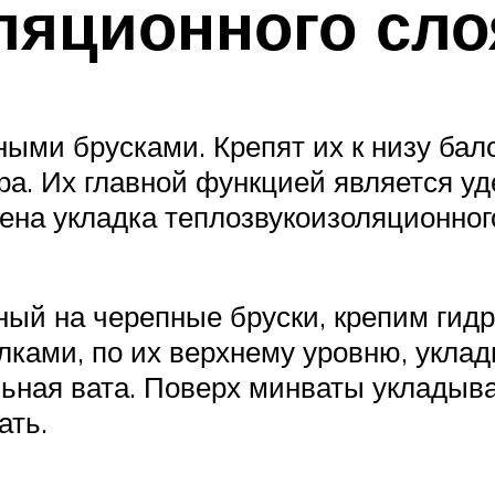
ляционного сло
ыми брусками. Крепят их к низу бало
а. Их главной функцией является у
ена укладка теплозвукоизоляционного
ный на черепные бруски, крепим гидр
лками, по их верхнему уровню, укл
ьная вата. Поверх минваты укладыва
ать.