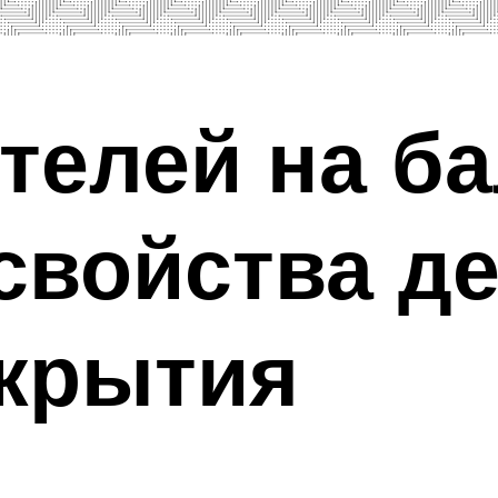
телей на ба
свойства д
екрытия