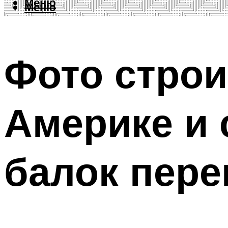
Меню
Меню
Фото строи
Америке и 
балок пер