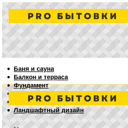
Баня и сауна
Балкон и терраса
Фундамент
Ворота и забор
Дизайн интерьера
Ландшафтный дизайн