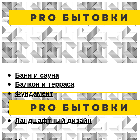
Баня и сауна
Балкон и терраса
Фундамент
Ворота и забор
Дизайн интерьера
Ландшафтный дизайн