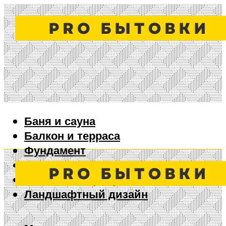
Баня и сауна
Балкон и терраса
Фундамент
Ворота и забор
Дизайн интерьера
Ландшафтный дизайн