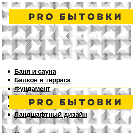
Баня и сауна
Балкон и терраса
Фундамент
Ворота и забор
Дизайн интерьера
Ландшафтный дизайн