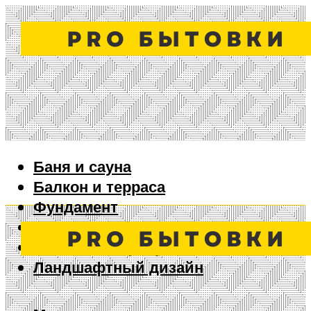
Баня и сауна
Балкон и терраса
Фундамент
Ворота и забор
Дизайн интерьера
Ландшафтный дизайн