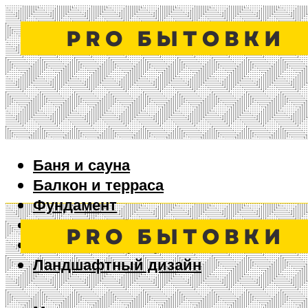
Баня и сауна
Балкон и терраса
Фундамент
Ворота и забор
Дизайн интерьера
Ландшафтный дизайн