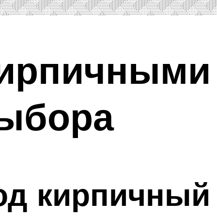
кирпичными 
выбора
од кирпичный