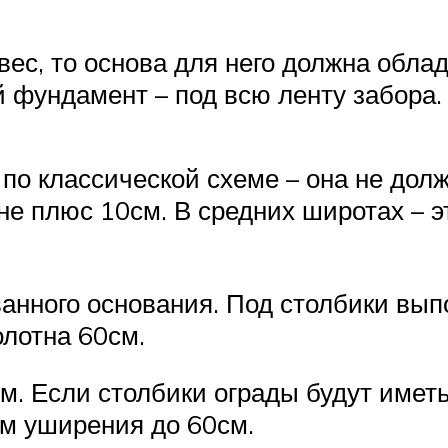
 вес, то основа для него должна обл
 фундамент – под всю ленту забора.
по классической схеме – она не дол
е плюс 10см. В средних широтах – эт
ванного основания. Под столбики вы
олотна 60см.
 Если столбики ограды будут иметь 
ем уширения до 60см.