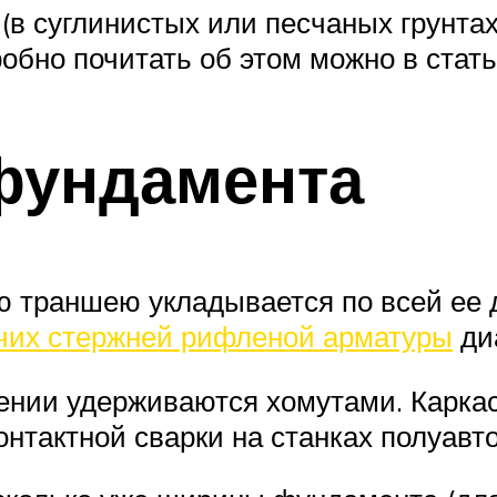
в суглинистых или песчаных грунтах)
обно почитать об этом можно в стат
фундамента
ю траншею укладывается по всей ее
чих стержней рифленой арматуры
ди
ении удерживаются хомутами. Карка
нтактной сварки на станках полуавт