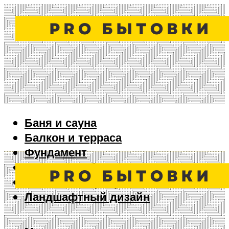
Баня и сауна
Балкон и терраса
Фундамент
Ворота и забор
Дизайн интерьера
Ландшафтный дизайн