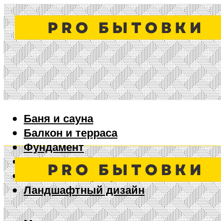
Баня и сауна
Балкон и терраса
Фундамент
Ворота и забор
Дизайн интерьера
Ландшафтный дизайн