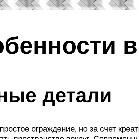
обенности 
ные детали
простое ограждение, но за счет креа
ть пространство вокруг. Современны