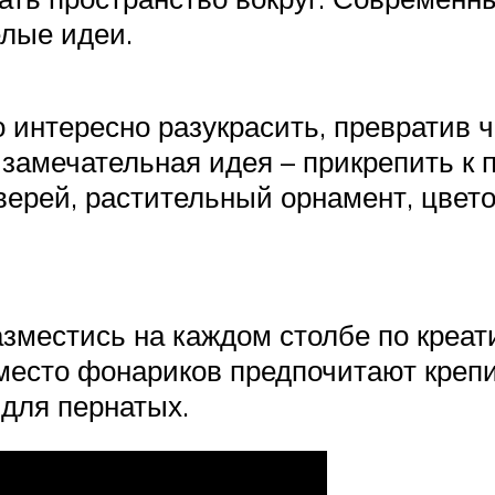
лые идеи.
 интересно разукрасить, превратив 
замечательная идея – прикрепить к п
верей, растительный орнамент, цвет
зместись на каждом столбе по креат
есто фонариков предпочитают крепит
 для пернатых.