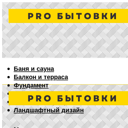
Баня и сауна
Балкон и терраса
Фундамент
Ворота и забор
Дизайн интерьера
Ландшафтный дизайн