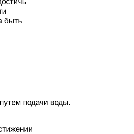
достичь
ги
а быть
 путем подачи воды.
остижении