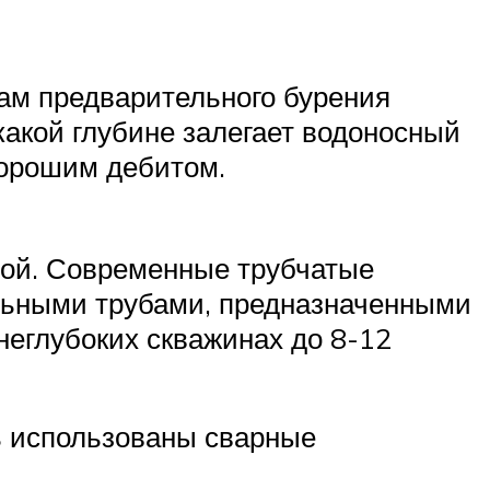
там предварительного бурения
какой глубине залегает водоносный
 хорошим дебитом.
слой. Современные трубчатые
альными трубами, предназначенными
неглубоких скважинах до 8-12
ь использованы сварные