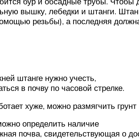
бится бур и обсадные трубы. Чтобы 
ьную вышку, лебедки и штанги. Штан
помощью резьбы), а последняя должн
жней штанге нужно учесть,
ься в почву по часовой стрелке.
отает хуже, можно размягчить грунт
можно определить наличие
ажная почва, свидетельствующая о д