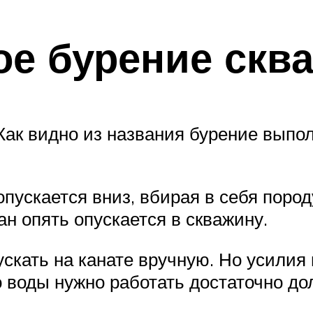
ое бурение скв
ак видно из названия бурение выпол
опускается вниз, вбирая в себя пород
н опять опускается в скважину.
скать на канате вручную. Но усили
 воды нужно работать достаточно дол