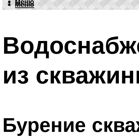
Меню
Меню
Водоснабж
из скважи
Бурение скв