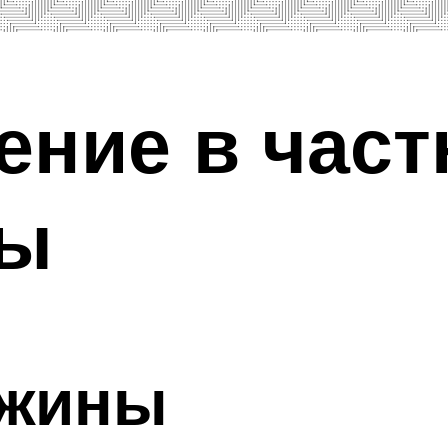
ение в част
ны
ажины