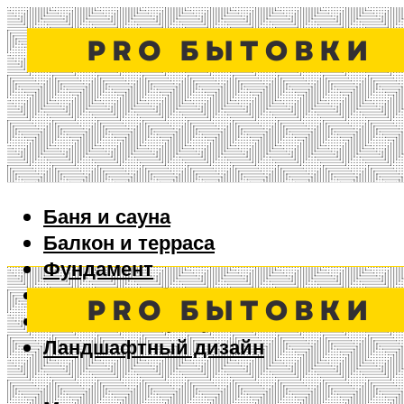
Баня и сауна
Балкон и терраса
Фундамент
Ворота и забор
Дизайн интерьера
Ландшафтный дизайн