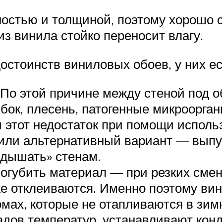
ностью и толщиной, поэтому хорошо 
 из винила стойко переносит влагу.
тоинств виниловых обоев, у них ест
 По этой причине между стеной под 
бок, плесень, патогенные микроорга
и этот недостаток при помощи испол
или альтернативный вариант — выпус
«дышать» стенам.
огубить материал — при резких сме
е отклеиваются. Именно поэтому вин
омах, которые не отапливаются в зим
дов температур, устанавливают конд