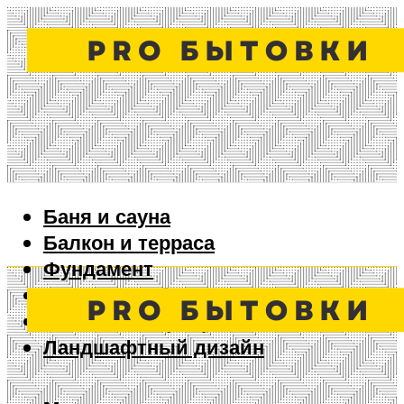
Баня и сауна
Балкон и терраса
Фундамент
Ворота и забор
Дизайн интерьера
Ландшафтный дизайн