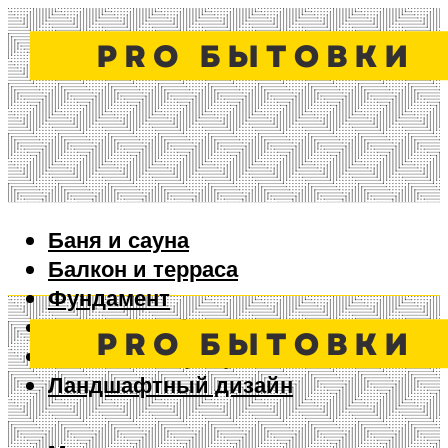
Баня и сауна
Балкон и терраса
Фундамент
Ворота и забор
Дизайн интерьера
Ландшафтный дизайн