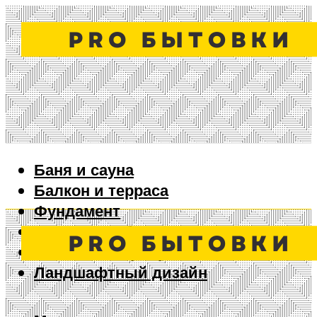
Баня и сауна
Балкон и терраса
Фундамент
Ворота и забор
Дизайн интерьера
Ландшафтный дизайн