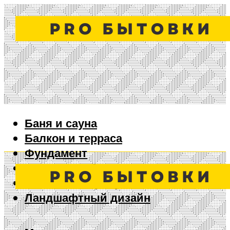
Баня и сауна
Балкон и терраса
Фундамент
Ворота и забор
Дизайн интерьера
Ландшафтный дизайн