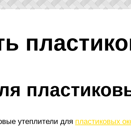
ть пластик
ля пластиков
овые утеплители для
пластиковых ок