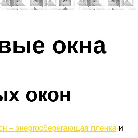
овые окна
ых окон
он – энергосберегающая пленка
и