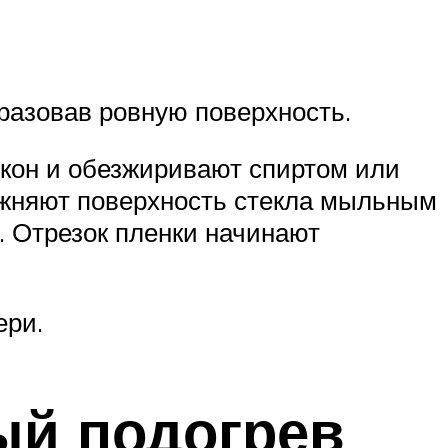
разовав ровную поверхность.
окон и обезжиривают спиртом или
лажняют поверхность стекла мыльным
. Отрезок пленки начинают
ери.
ый подогрев