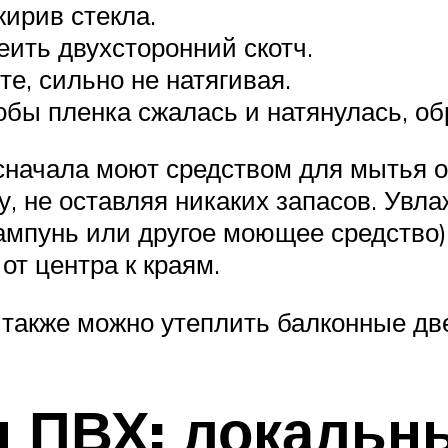
жирив стекла.
еить двухсторонний скотч.
те, сильно не натягивая.
обы пленка сжалась и натянулась, об
сначала моют средством для мытья 
у, не оставляя никаких запасов. Ув
мпунь или другое моющее средство)
от центра к краям.
также можно утеплить балконные дв
н ПВХ: локальн