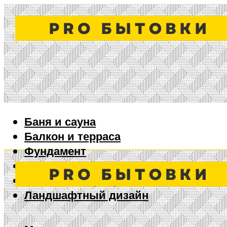
Баня и сауна
Балкон и терраса
Фундамент
Ворота и забор
Дизайн интерьера
Ландшафтный дизайн