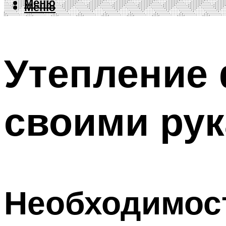
Меню
Меню
Утепление
своими ру
Необходимост