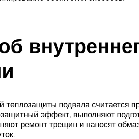
об внутренне
ми
 теплозащиты подвала считается пр
озащитный эффект, выполняют подгот
лняют ремонт трещин и наносят обма
ток.