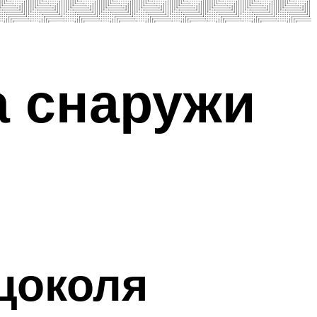
а снаружи
цоколя