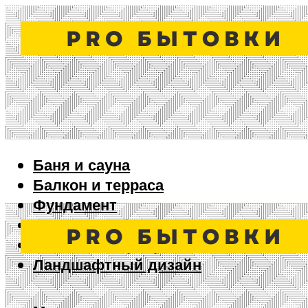
Баня и сауна
Балкон и терраса
Фундамент
Ворота и забор
Дизайн интерьера
Ландшафтный дизайн