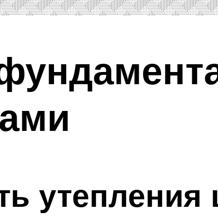
 фундамент
ками
ь утепления 