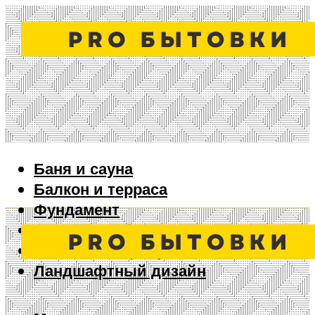
Баня и сауна
Балкон и терраса
Фундамент
Ворота и забор
Дизайн интерьера
Ландшафтный дизайн