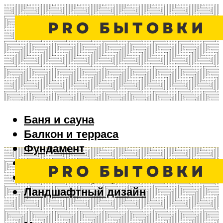
Баня и сауна
Балкон и терраса
Фундамент
Ворота и забор
Дизайн интерьера
Ландшафтный дизайн