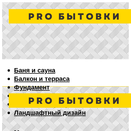
Баня и сауна
Балкон и терраса
Фундамент
Ворота и забор
Дизайн интерьера
Ландшафтный дизайн