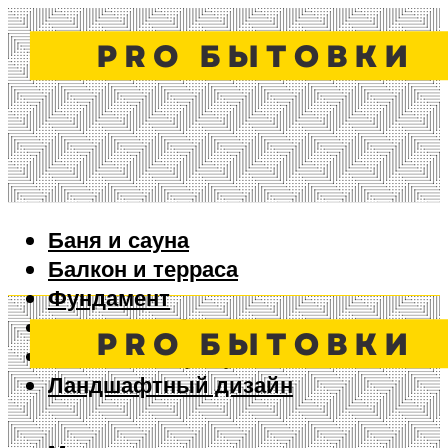
Баня и сауна
Балкон и терраса
Фундамент
Ворота и забор
Дизайн интерьера
Ландшафтный дизайн