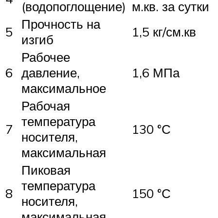
(водопоглощение)
м.кв. за сутки
Прочность на
5
1,5 кг/см.кв
изгиб
Рабочее
6
давление,
1,6 МПа
максимальное
Рабочая
температура
7
130 °С
носителя,
максимальная
Пиковая
температура
8
150 °С
носителя,
максимальная