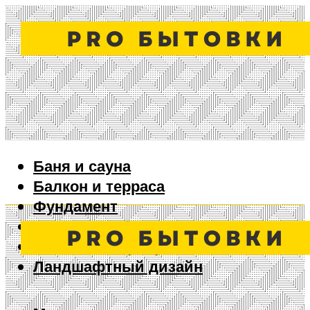
Баня и сауна
Балкон и терраса
Фундамент
Ворота и забор
Дизайн интерьера
Ландшафтный дизайн