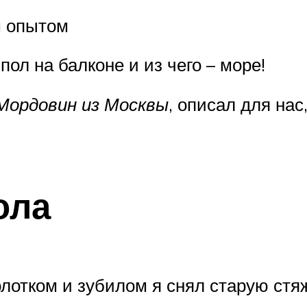
м опытом
ол на балконе и из чего – море!
Мордовин из Москвы
, описал для нас
ола
лотком и зубилом я снял старую стяж