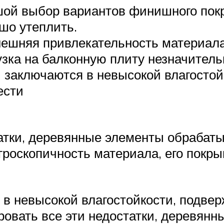
ой выбор вариантов финишного пок
шо утеплить.
шняя привлекательность материала и
зка на балконную плиту незначительн
ы заключаются в невысокой влагостой
ести
атки, деревянные элементы обрабат
роскопичность материала, его покры
 в невысокой влагостойкости, подве
ровать все эти недостатки, деревян