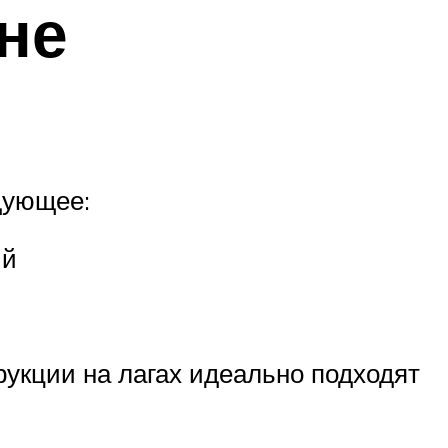
не
дующее:
ый
рукции на лагах идеально подходят