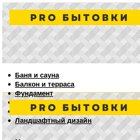
Баня и сауна
Балкон и терраса
Фундамент
Ворота и забор
Дизайн интерьера
Ландшафтный дизайн