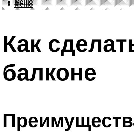
Меню
Меню
Как сделат
балконе
Преимущества