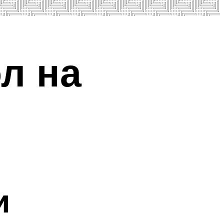
л на
и