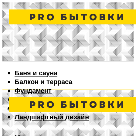
Баня и сауна
Балкон и терраса
Фундамент
Ворота и забор
Дизайн интерьера
Ландшафтный дизайн