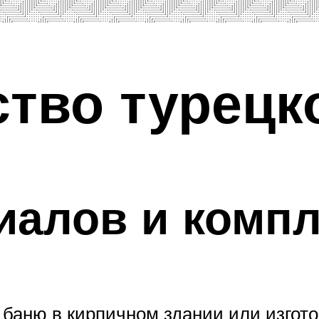
тво турецк
иалов и комп
 баню в кирпичном здании или изгото