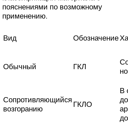
пояснениями по возможному
применению.
Вид
Обозначение
Ха
Со
Обычный
ГКЛ
н
В 
Сопротивляющийся
д
ГКЛО
возгоранию
а
до