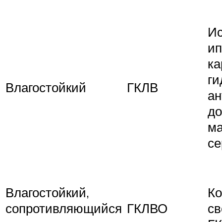
Ис
ип
ка
ги
Влагостойкий
ГКЛВ
ан
до
ма
се
Влагостойкий,
К
сопротивляющийся
ГКЛВО
св