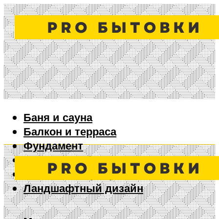
Баня и сауна
Балкон и терраса
Фундамент
Ворота и забор
Дизайн интерьера
Ландшафтный дизайн