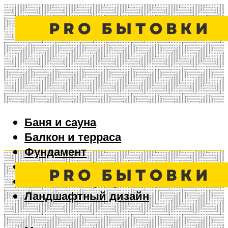
Баня и сауна
Балкон и терраса
Фундамент
Ворота и забор
Дизайн интерьера
Ландшафтный дизайн