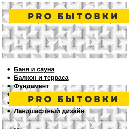
Баня и сауна
Балкон и терраса
Фундамент
Ворота и забор
Дизайн интерьера
Ландшафтный дизайн