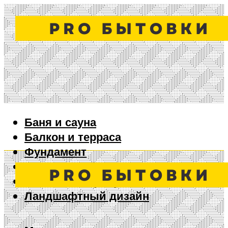
Баня и сауна
Балкон и терраса
Фундамент
Ворота и забор
Дизайн интерьера
Ландшафтный дизайн