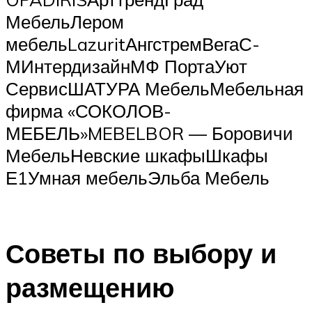
МебельЛером
мебельLazuritАнгстремВегаС-
МИнтердизайнМФ ПортаУют
СервисШАТУРА МебельМебельная
фирма «СОКОЛОВ-
МЕБЕЛЬ»MEBELBOR — Боровичи
МебельНевские шкафыШкафы
Е1Умная мебельЭльба Мебель
Советы по выбору и
размещению