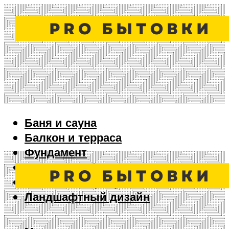
Баня и сауна
Балкон и терраса
Фундамент
Ворота и забор
Дизайн интерьера
Ландшафтный дизайн